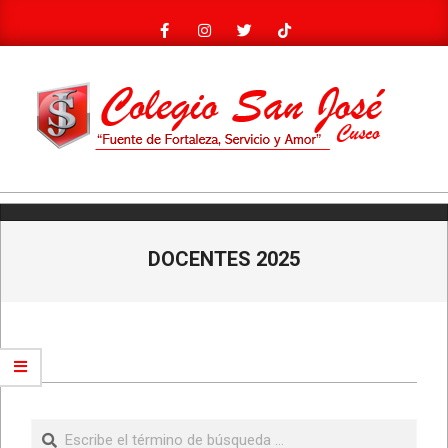
Saltar
al
contenido
COLEGIO
Menú
SAN
de
JOSÉ
navegación
DOCENTES 2025
principal
2025-
04-
Buscar
08