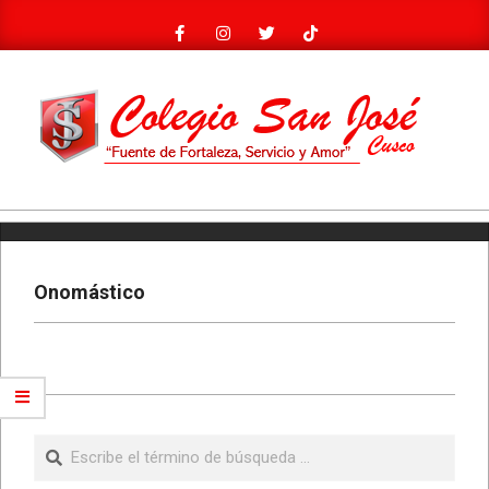
Saltar
al
contenido
COLEGIO
Menú
SAN
de
JOSÉ
navegación
Onomástico
principal
2024-
08-
Buscar
18