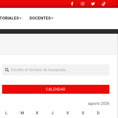
TORIALES
DOCENTES
Men
de
nave
princ
Buscar
CALENDAR
agosto 2026
L
M
X
J
V
S
D