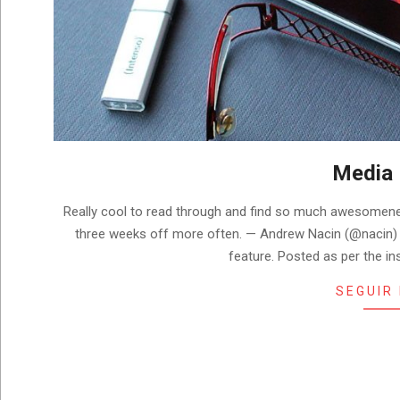
Media
2018-
Really cool to read through and find so much awesomene
09-
three weeks off more often. — Andrew Nacin (@nacin) 
17
feature. Posted as per the i
SEGUIR